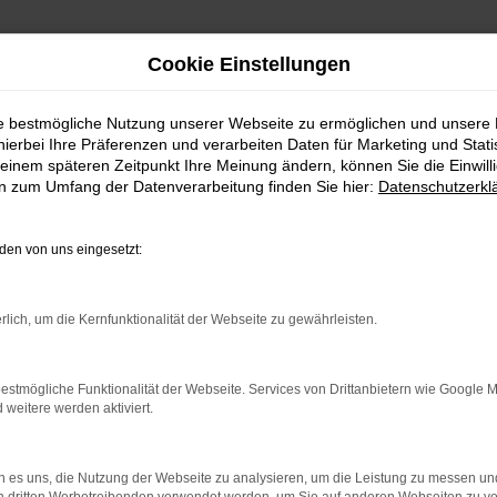
Cookie Einstellungen
ie bestmögliche Nutzung unserer Webseite zu ermöglichen und unsere
hierbei Ihre Präferenzen und verarbeiten Daten für Marketing und Stati
einem späteren Zeitpunkt Ihre Meinung ändern, können Sie die Einwillig
en zum Umfang der Datenverarbeitung finden Sie hier:
Datenschutzerkl
en von uns eingesetzt:
rbindung.
hmaschine?
rlich, um die Kernfunktionalität der Webseite zu gewährleisten.
das Laden bestimmter Seiten verhindern. Funktioniert die
estmögliche Funktionalität der Webseite. Services von Drittanbietern wie Google 
eitere werden aktiviert.
bleme zu beheben.
 es uns, die Nutzung der Webseite zu analysieren, um die Leistung zu messen u
iebssystem auf dem neuesten Stand sind.