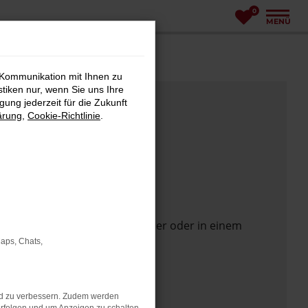
0
MENÜ
 Kommunikation mit Ihnen zu
stiken nur, wenn Sie uns Ihre
ung jederzeit für die Zukunft
ärung
,
Cookie-Richtlinie
.
 Seite in einem anderen Browser oder in einem
Maps, Chats,
nd zu verbessern. Zudem werden