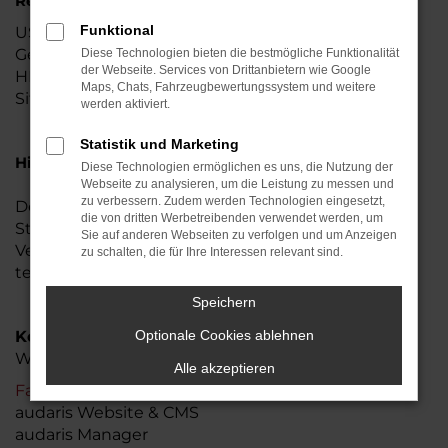
Rechtliches:
Funktional
USt.-IdNr.: DE176902409
Geschäftsführer: Christiane Maidl
Diese Technologien bieten die bestmögliche Funktionalität
der Webseite. Services von Drittanbietern wie Google
HRB 1680
Maps, Chats, Fahrzeugbewertungssystem und weitere
Sitz der Gesellschaft: Stephansposching
werden aktiviert.
Statistik und Marketing
Hinweis gemäß § 36 Verbraucherstreitbeilegung:
Diese Technologien ermöglichen es uns, die Nutzung der
Webseite zu analysieren, um die Leistung zu messen und
zu verbessern. Zudem werden Technologien eingesetzt,
Der Verkäufer/Auftragnehmer wird nicht an einem
die von dritten Werbetreibenden verwendet werden, um
Streitbeilegungsverfahren vor einer
Sie auf anderen Webseiten zu verfolgen und um Anzeigen
Verbraucherschlichtungsstelle im Sinne des VSBG
zu schalten, die für Ihre Interessen relevant sind.
teilnehmen und ist hierzu auch nicht verpflichtet.
Speichern
Konzept | Design | Webdesign
Optionale Cookies ablehnen
Website-Template by audaris.de
Alle akzeptieren
Fahrzeugverwaltung
| DMS
audaris Website & CMS
audaris Manager