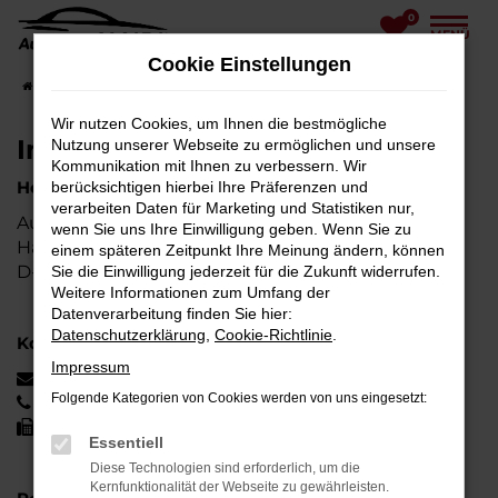
0
Zum
MENÜ
Hauptinhalt
Cookie Einstellungen
springen
Startseite
Impressum
Wir nutzen Cookies, um Ihnen die bestmögliche
Impressum
Nutzung unserer Webseite zu ermöglichen und unsere
Kommunikation mit Ihnen zu verbessern. Wir
Herausgeber
berücksichtigen hierbei Ihre Präferenzen und
verarbeiten Daten für Marketing und Statistiken nur,
Autohaus Maidl GmbH
wenn Sie uns Ihre Einwilligung geben. Wenn Sie zu
Hans-Sachs-Str. 1
einem späteren Zeitpunkt Ihre Meinung ändern, können
D-94569 Stephansposching
Sie die Einwilligung jederzeit für die Zukunft widerrufen.
Weitere Informationen zum Umfang der
Datenverarbeitung finden Sie hier:
Datenschutzerklärung
,
Cookie-Richtlinie
.
Kommunikation:
Impressum
info@autohaus-maidl.de
Folgende Kategorien von Cookies werden von uns eingesetzt:
09931-98260
09931-982625
Essentiell
Diese Technologien sind erforderlich, um die
Kernfunktionalität der Webseite zu gewährleisten.