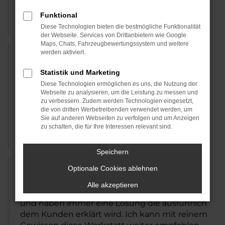
unkomplizierte Abwicklung. Gerne wieder
Funktional
Heike L., 09.06.2021
Diese Technologien bieten die bestmögliche Funktionalität
der Webseite. Services von Drittanbietern wie Google
Maps, Chats, Fahrzeugbewertungssystem und weitere
werden aktiviert.
War beim Reifen wechseln. Termin war halb
Statistik und Marketing
zehn, Auto wurde gleich in die Werkstatt
Diese Technologien ermöglichen es uns, die Nutzung der
gefahren und um kurz nach zehn war ich
Webseite zu analysieren, um die Leistung zu messen und
wieder zu Hause. Felgen waren richtig sauber
zu verbessern. Zudem werden Technologien eingesetzt,
die von dritten Werbetreibenden verwendet werden, um
und Auto! wurde auch gewaschen. Top service
Sie auf anderen Webseiten zu verfolgen und um Anzeigen
kann ich nur weiter empfehlen!
zu schalten, die für Ihre Interessen relevant sind.
Max K., 23.04.2021
Speichern
Optionale Cookies ablehnen
Hallo zusammen, hier wird einem wirklich
Alle akzeptieren
geholfen. Die Mitarbeiter sind sehr freundlich
und haben immer eine Lösung die ausführlich
dem Kunden erklärt wird. Ich kann mit reinem