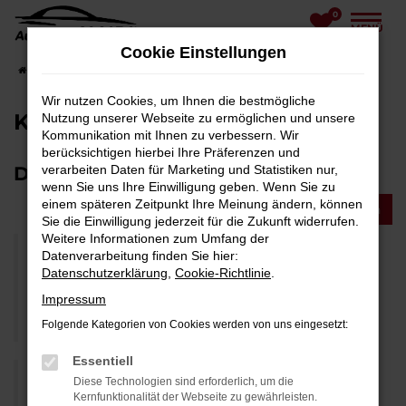
0
Zum
MENÜ
Hauptinhalt
Cookie Einstellungen
springen
Startseite
Unternehmen
Kundenstimmen
Wir nutzen Cookies, um Ihnen die bestmögliche
Kundenstimmen
Nutzung unserer Webseite zu ermöglichen und unsere
Kommunikation mit Ihnen zu verbessern. Wir
berücksichtigen hierbei Ihre Präferenzen und
Das schreiben Kunden über uns:
verarbeiten Daten für Marketing und Statistiken nur,
wenn Sie uns Ihre Einwilligung geben. Wenn Sie zu
einem späteren Zeitpunkt Ihre Meinung ändern, können
Jetzt Meinung schreiben
Sie die Einwilligung jederzeit für die Zukunft widerrufen.
Weitere Informationen zum Umfang der
Datenverarbeitung finden Sie hier:
Datenschutzerklärung
,
Cookie-Richtlinie
.
Bin immer wieder begeistert von der
Freundlichkeit und dem Service!
Impressum
Conny L., 17.07.2021
Folgende Kategorien von Cookies werden von uns eingesetzt:
Essentiell
Diese Technologien sind erforderlich, um die
Kernfunktionalität der Webseite zu gewährleisten.
Kompetenter und toller Service. Schnelle,